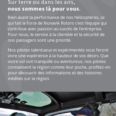
Sur terre ou dans les airs,
nous sommes là pour vous
.
Bien avant la performance de nos hélicoptères, ce
qui fait la force de Nunavik Rotors c’est l’équipe qui
contribue avec passion au succès de l’entreprise.
Pour nous, le service à la clientèle et la sécurité de
nos passagers sont une priorité.
Nos pilotes talentueux et expérimentés vous feront
vivre une expérience à la hauteur de vos désirs. Que
votre vol soit tranquille ou aventureux, nos pilotes
connaissent la région comme leur poche, profitez-en
pour découvrir des informations et des histoires
inédites sur la région.